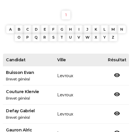
1
A
B
C
D
E
F
G
H
I
J
K
L
M
N
O
P
Q
R
S
T
U
V
W
X
Y
Z
Candidat
Ville
Résultat
Buisson Evan
Levroux
Brevet général
Couture Klervie
Levroux
Brevet général
Defay Gabriel
Levroux
Brevet général
Gauron Alric