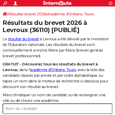
ACTUALITÉS
Connexion
S'inscrire
Résultat brevet 2026
Académie d'Orléans-Tours
Rechercher
Société
Education
Villes
Politique
Faits Divers
Monde
+
SPORT
Résultats du brevet 2026 à
Football
Cyclisme
Forum
Coupe du monde 2026
Tennis
Rugby
CULTURE
Levroux
(36110) [PUBLIÉ]
TNT
Cinéma
Musique
Programme TV
Streaming
Sorties cinéma
+
FINANCE
Le
résultat du brevet
à Levroux a été dévoilé par le ministère
de l'Education nationale. Les résultats du brevet sont
Impôts
Immobilier
Banque
Crédit
Retraite
Epargne
Risques naturels par ville
Assurance
AUTO
continuellement enrichis filière par filière (brevet général,
brevet professionnel).
Réserver un essai
Berlines
Forum auto
Essais
Citadines
SUV
+
HIGH-TECH
GRATUIT - Découvrez tous les résultats du brevet à
Meilleur smartphone
Ordinateurs
Guide high-tech
Mobiles
Internet
Jeux vidéo
+
BRICOLAGE
Levroux,
dans l'
académie d'Orléans-Tours
, avec la liste des
candidats classés par année et par ordre alphabétique, ou
Aménagement intérieur
Cuisine
Jardinage
+
Forum
Extérieur
Salle de bains
Rangement
WEEK-END
tapez un nom dans le moteur de recherche ci-dessous pour
découvrir son résultat au brevet.
Escapades
Expositions
Week-end nature
Guides de France
Patrimoine
Musées
+
LIFESTYLE
Merci d'indiquer un nom de candidat, ou de renseigner une
Bien-être
Mode
+
Art de vivre
Loisirs
Modes de vie
ville ou de choisir une académie.
SANTE
Guide de la santé
Médicaments
+
Alimentation
Maladies
Sommeil
VOYAGE