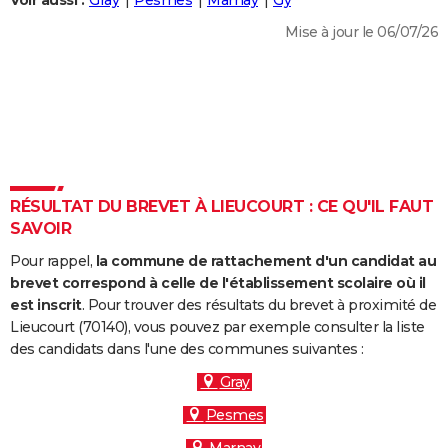
Voir aussi :
Gray
Pesmes
Marnay
Gy
City break
Voyage de noces
Climat
Destinations
Voyage nature
Forum
+
PHOTO
Mise à jour le 06/07/26
GUIDES D'ACHAT
BONS PLANS
CARTE DE VOEUX
Carte Bonne année
Carte Pâques
Carte de Noël
Carte Saint-Valentin
Carte d'anniversaire
DICTIONNAIRE
RÉSULTAT DU BREVET À LIEUCOURT : CE QU'IL FAUT
Biographies
Expressions
Dictionnaire
Citations
Proverbes
SAVOIR
PROGRAMME TV
Pour rappel,
la commune de rattachement d'un candidat au
COPAINS D'AVANT
brevet correspond à celle de l'établissement scolaire où il
Se connecter
Collèges
Universités
Service militaire
S'inscrire
Lycées
Primaires
Entreprises
Avis de recherche
est inscrit
. Pour trouver des résultats du brevet à proximité de
AVIS DE DÉCÈS
Lieucourt (70140), vous pouvez par exemple consulter la liste
des candidats dans l'une des communes suivantes :
FORUM
Gray
Lifestyle
Sport
Television
Cinema
Bricolage
Culture
Auto
Voyage
Pesmes