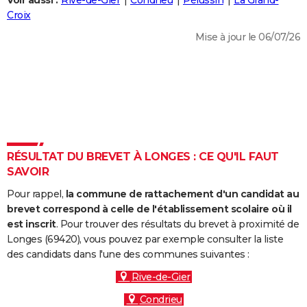
Voir aussi :
Rive-de-Gier
Condrieu
Pélussin
La Grand-
City break
Voyage de noces
Climat
Destinations
Voyage nature
Forum
+
Croix
PHOTO
Mise à jour le 06/07/26
GUIDES D'ACHAT
BONS PLANS
CARTE DE VOEUX
Carte Bonne année
Carte Pâques
Carte de Noël
Carte Saint-Valentin
Carte d'anniversaire
DICTIONNAIRE
Biographies
Expressions
Dictionnaire
Citations
Proverbes
RÉSULTAT DU BREVET À LONGES : CE QU'IL FAUT
PROGRAMME TV
SAVOIR
COPAINS D'AVANT
Pour rappel,
la commune de rattachement d'un candidat au
Se connecter
Collèges
Universités
Service militaire
S'inscrire
Lycées
Primaires
Entreprises
Avis de recherche
brevet correspond à celle de l'établissement scolaire où il
AVIS DE DÉCÈS
est inscrit
. Pour trouver des résultats du brevet à proximité de
Longes (69420), vous pouvez par exemple consulter la liste
FORUM
des candidats dans l'une des communes suivantes :
Lifestyle
Sport
Television
Cinema
Bricolage
Culture
Auto
Voyage
Rive-de-Gier
Condrieu