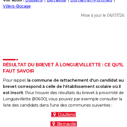
Voir aussi :
Doullens
Bernaville
Domart-en-Ponthieu
City break
Voyage de noces
Climat
Destinations
Voyage nature
Forum
+
Villers-Bocage
PHOTO
Mise à jour le 06/07/26
GUIDES D'ACHAT
BONS PLANS
CARTE DE VOEUX
Carte Bonne année
Carte Pâques
Carte de Noël
Carte Saint-Valentin
Carte d'anniversaire
DICTIONNAIRE
Biographies
Expressions
Dictionnaire
Citations
Proverbes
RÉSULTAT DU BREVET À LONGUEVILLETTE : CE QU'IL
PROGRAMME TV
FAUT SAVOIR
COPAINS D'AVANT
Pour rappel,
la commune de rattachement d'un candidat au
Se connecter
Collèges
Universités
Service militaire
S'inscrire
Lycées
Primaires
Entreprises
Avis de recherche
brevet correspond à celle de l'établissement scolaire où il
AVIS DE DÉCÈS
est inscrit
. Pour trouver des résultats du brevet à proximité de
Longuevillette (80600), vous pouvez par exemple consulter la
FORUM
liste des candidats dans l'une des communes suivantes :
Lifestyle
Sport
Television
Cinema
Bricolage
Culture
Auto
Voyage
Doullens
Bernaville