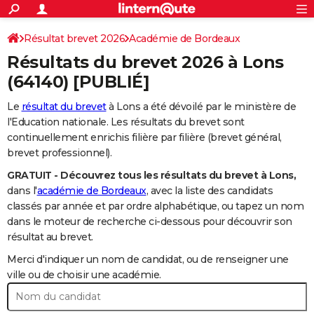
ACTUALITÉS
Connexion
S'inscrire
Résultat brevet 2026
Académie de Bordeaux
Rechercher
Société
Education
Villes
Politique
Faits Divers
Monde
+
SPORT
Résultats du brevet 2026 à
Lons
Football
Cyclisme
Forum
Coupe du monde 2026
Tennis
Rugby
CULTURE
(64140) [PUBLIÉ]
TNT
Cinéma
Musique
Programme TV
Streaming
Sorties cinéma
+
FINANCE
Le
résultat du brevet
à Lons a été dévoilé par le ministère de
l'Education nationale. Les résultats du brevet sont
Impôts
Immobilier
Banque
Crédit
Retraite
Epargne
Risques naturels par ville
Assurance
AUTO
continuellement enrichis filière par filière (brevet général,
brevet professionnel).
Réserver un essai
Berlines
Forum auto
Essais
Citadines
SUV
+
HIGH-TECH
GRATUIT - Découvrez tous les résultats du brevet à Lons,
Meilleur smartphone
Ordinateurs
Guide high-tech
Mobiles
Internet
Jeux vidéo
+
BRICOLAGE
dans l'
académie de Bordeaux
, avec la liste des candidats
classés par année et par ordre alphabétique, ou tapez un nom
Aménagement intérieur
Cuisine
Jardinage
+
Forum
Extérieur
Salle de bains
Rangement
WEEK-END
dans le moteur de recherche ci-dessous pour découvrir son
résultat au brevet.
Escapades
Expositions
Week-end nature
Guides de France
Patrimoine
Musées
+
LIFESTYLE
Merci d'indiquer un nom de candidat, ou de renseigner une
Bien-être
Mode
+
Art de vivre
Loisirs
Modes de vie
ville ou de choisir une académie.
SANTE
Guide de la santé
Médicaments
+
Alimentation
Maladies
Sommeil
VOYAGE