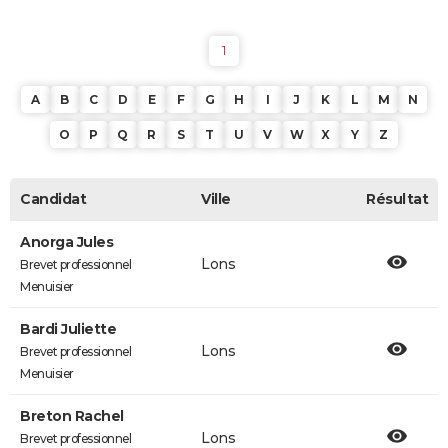
1
A
B
C
D
E
F
G
H
I
J
K
L
M
N
O
P
Q
R
S
T
U
V
W
X
Y
Z
Candidat
Ville
Résultat
Anorga Jules
Lons
Brevet professionnel
Menuisier
Bardi Juliette
Lons
Brevet professionnel
Menuisier
Breton Rachel
Lons
Brevet professionnel