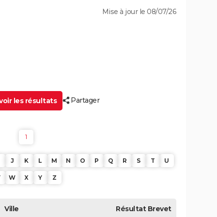
Mise à jour le 08/07/26
Partager
oir les résultats
1
J
K
L
M
N
O
P
Q
R
S
T
U
V
W
X
Y
Z
Ville
Résultat
Brevet