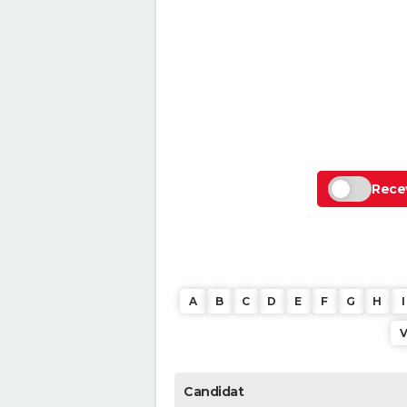
Recev
A
B
C
D
E
F
G
H
I
Candidat