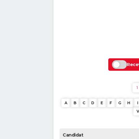
Recev
1
A
B
C
D
E
F
G
H
I
Candidat