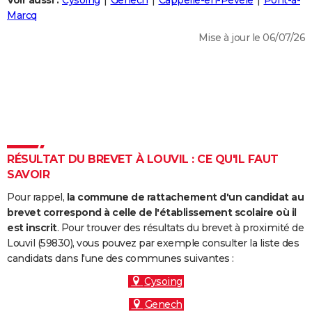
Voir aussi :
Cysoing
Genech
Cappelle-en-Pévèle
Pont-à-
City break
Voyage de noces
Climat
Destinations
Voyage nature
Forum
+
Marcq
PHOTO
Mise à jour le 06/07/26
GUIDES D'ACHAT
BONS PLANS
CARTE DE VOEUX
Carte Bonne année
Carte Pâques
Carte de Noël
Carte Saint-Valentin
Carte d'anniversaire
DICTIONNAIRE
Biographies
Expressions
Dictionnaire
Citations
Proverbes
RÉSULTAT DU BREVET À LOUVIL : CE QU'IL FAUT
PROGRAMME TV
SAVOIR
COPAINS D'AVANT
Pour rappel,
la commune de rattachement d'un candidat au
Se connecter
Collèges
Universités
Service militaire
S'inscrire
Lycées
Primaires
Entreprises
Avis de recherche
brevet correspond à celle de l'établissement scolaire où il
AVIS DE DÉCÈS
est inscrit
. Pour trouver des résultats du brevet à proximité de
Louvil (59830), vous pouvez par exemple consulter la liste des
FORUM
candidats dans l'une des communes suivantes :
Lifestyle
Sport
Television
Cinema
Bricolage
Culture
Auto
Voyage
Cysoing
Genech