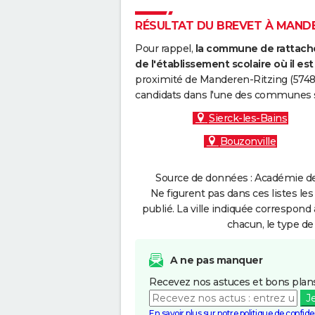
RÉSULTAT DU BREVET À MANDER
Pour rappel,
la commune de rattache
de l'établissement scolaire où il est 
proximité de Manderen-Ritzing (57480
candidats dans l'une des communes s
Sierck-les-Bains
Bouzonville
Source de données : Académie de
Ne figurent pas dans ces listes les
publié. La ville indiquée correspond 
chacun, le type de 
A ne pas manquer
Recevez nos astuces et bons plans
J
En savoir plus sur notre politique de confiden