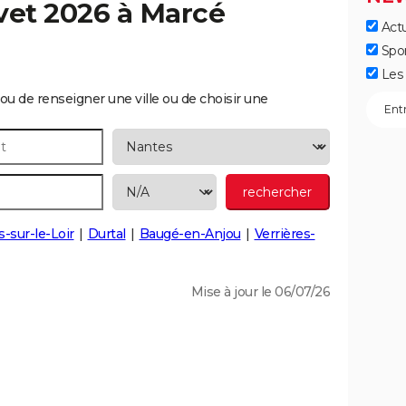
vet 2026 à
Marcé
Actu
Spo
Les 
ou de renseigner une ville ou de choisir une
-sur-le-Loir
Durtal
Baugé-en-Anjou
Verrières-
Mise à jour le 06/07/26