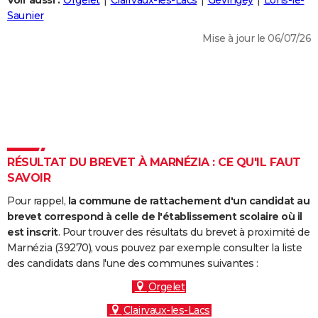
Voir aussi :
Orgelet
Clairvaux-les-Lacs
Gevingey
Lons-le-
City break
Voyage de noces
Climat
Destinations
Voyage nature
Forum
+
Saunier
PHOTO
Mise à jour le 06/07/26
GUIDES D'ACHAT
BONS PLANS
CARTE DE VOEUX
Carte Bonne année
Carte Pâques
Carte de Noël
Carte Saint-Valentin
Carte d'anniversaire
DICTIONNAIRE
Biographies
Expressions
Dictionnaire
Citations
Proverbes
RÉSULTAT DU BREVET À MARNÉZIA : CE QU'IL FAUT
PROGRAMME TV
SAVOIR
COPAINS D'AVANT
Pour rappel,
la commune de rattachement d'un candidat au
Se connecter
Collèges
Universités
Service militaire
S'inscrire
Lycées
Primaires
Entreprises
Avis de recherche
brevet correspond à celle de l'établissement scolaire où il
AVIS DE DÉCÈS
est inscrit
. Pour trouver des résultats du brevet à proximité de
Marnézia (39270), vous pouvez par exemple consulter la liste
FORUM
des candidats dans l'une des communes suivantes :
Lifestyle
Sport
Television
Cinema
Bricolage
Culture
Auto
Voyage
Orgelet
Clairvaux-les-Lacs