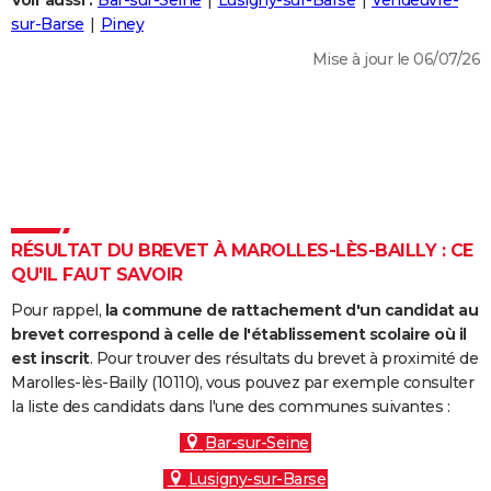
Voir aussi :
Bar-sur-Seine
Lusigny-sur-Barse
Vendeuvre-
City break
Voyage de noces
Climat
Destinations
Voyage nature
Forum
+
sur-Barse
Piney
PHOTO
Mise à jour le 06/07/26
GUIDES D'ACHAT
BONS PLANS
CARTE DE VOEUX
Carte Bonne année
Carte Pâques
Carte de Noël
Carte Saint-Valentin
Carte d'anniversaire
DICTIONNAIRE
Biographies
Expressions
Dictionnaire
Citations
Proverbes
RÉSULTAT DU BREVET À MAROLLES-LÈS-BAILLY : CE
PROGRAMME TV
QU'IL FAUT SAVOIR
COPAINS D'AVANT
Pour rappel,
la commune de rattachement d'un candidat au
Se connecter
Collèges
Universités
Service militaire
S'inscrire
Lycées
Primaires
Entreprises
Avis de recherche
brevet correspond à celle de l'établissement scolaire où il
AVIS DE DÉCÈS
est inscrit
. Pour trouver des résultats du brevet à proximité de
Marolles-lès-Bailly (10110), vous pouvez par exemple consulter
FORUM
la liste des candidats dans l'une des communes suivantes :
Lifestyle
Sport
Television
Cinema
Bricolage
Culture
Auto
Voyage
Bar-sur-Seine
Lusigny-sur-Barse