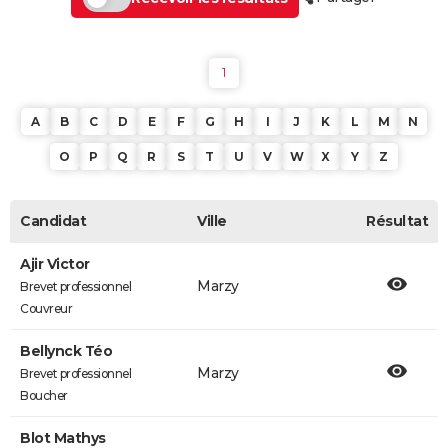
1
A
B
C
D
E
F
G
H
I
J
K
L
M
N
O
P
Q
R
S
T
U
V
W
X
Y
Z
Candidat
Ville
Résultat
Ajir Victor
Marzy
Brevet professionnel
Couvreur
Bellynck Téo
Marzy
Brevet professionnel
Boucher
Blot Mathys