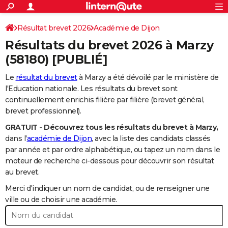
ACTUALITÉS
Connexion
S'inscrire
Résultat brevet 2026
Académie de Dijon
Rechercher
Société
Education
Villes
Politique
Faits Divers
Monde
+
SPORT
Résultats du brevet 2026 à
Marzy
Football
Cyclisme
Forum
Coupe du monde 2026
Tennis
Rugby
CULTURE
(58180) [PUBLIÉ]
TNT
Cinéma
Musique
Programme TV
Streaming
Sorties cinéma
+
FINANCE
Le
résultat du brevet
à Marzy a été dévoilé par le ministère de
l'Education nationale. Les résultats du brevet sont
Impôts
Immobilier
Banque
Crédit
Retraite
Epargne
Risques naturels par ville
Assurance
AUTO
continuellement enrichis filière par filière (brevet général,
brevet professionnel).
Réserver un essai
Berlines
Forum auto
Essais
Citadines
SUV
+
HIGH-TECH
GRATUIT - Découvrez tous les résultats du brevet à Marzy,
Meilleur smartphone
Ordinateurs
Guide high-tech
Mobiles
Internet
Jeux vidéo
+
BRICOLAGE
dans l'
académie de Dijon
, avec la liste des candidats classés
par année et par ordre alphabétique, ou tapez un nom dans le
Aménagement intérieur
Cuisine
Jardinage
+
Forum
Extérieur
Salle de bains
Rangement
WEEK-END
moteur de recherche ci-dessous pour découvrir son résultat
au brevet.
Escapades
Expositions
Week-end nature
Guides de France
Patrimoine
Musées
+
LIFESTYLE
Merci d'indiquer un nom de candidat, ou de renseigner une
Bien-être
Mode
+
Art de vivre
Loisirs
Modes de vie
ville ou de choisir une académie.
SANTE
Guide de la santé
Médicaments
+
Alimentation
Maladies
Sommeil
VOYAGE