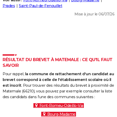
Voir aussi :
Font-Romeu-Odeillo-Via
Bourg-Madame
City break
Voyage de noces
Climat
Destinations
Voyage nature
Forum
+
Prades
Saint-Paul-de-Fenouillet
PHOTO
Mise à jour le 06/07/26
GUIDES D'ACHAT
BONS PLANS
CARTE DE VOEUX
Carte Bonne année
Carte Pâques
Carte de Noël
Carte Saint-Valentin
Carte d'anniversaire
DICTIONNAIRE
Biographies
Expressions
Dictionnaire
Citations
Proverbes
RÉSULTAT DU BREVET À MATEMALE : CE QU'IL FAUT
PROGRAMME TV
SAVOIR
COPAINS D'AVANT
Pour rappel,
la commune de rattachement d'un candidat au
Se connecter
Collèges
Universités
Service militaire
S'inscrire
Lycées
Primaires
Entreprises
Avis de recherche
brevet correspond à celle de l'établissement scolaire où il
AVIS DE DÉCÈS
est inscrit
. Pour trouver des résultats du brevet à proximité de
Matemale (66210), vous pouvez par exemple consulter la liste
FORUM
des candidats dans l'une des communes suivantes :
Lifestyle
Sport
Television
Cinema
Bricolage
Culture
Auto
Voyage
Font-Romeu-Odeillo-Via
Bourg-Madame