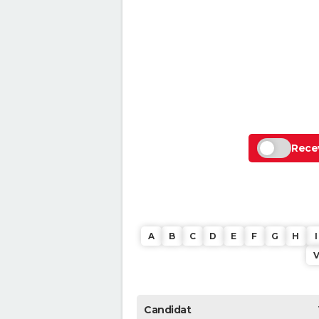
Recev
A
B
C
D
E
F
G
H
I
Candidat