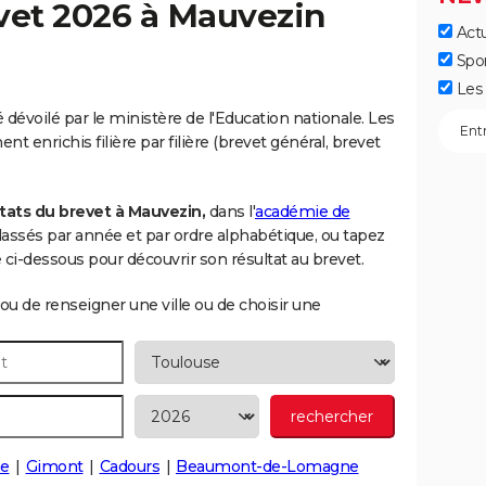
vet 2026 à
Mauvezin
Actu
Spo
Les 
dévoilé par le ministère de l'Education nationale. Les
t enrichis filière par filière (brevet général, brevet
tats du brevet à Mauvezin,
dans l'
académie de
 classés par année et par ordre alphabétique, ou tapez
i-dessous pour découvrir son résultat au brevet.
ou de renseigner une ville ou de choisir une
ne
Gimont
Cadours
Beaumont-de-Lomagne