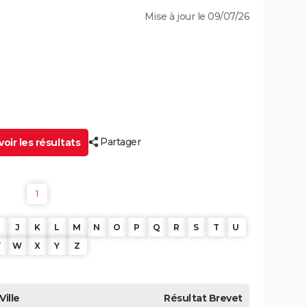
Mise à jour le 09/07/26
Partager
oir les résultats
1
J
K
L
M
N
O
P
Q
R
S
T
U
V
W
X
Y
Z
Ville
Résultat
Brevet