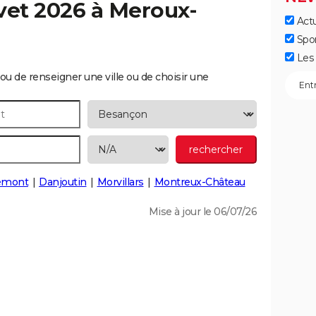
vet 2026 à
Meroux-
Actu
Spo
Les 
ou de renseigner une ville ou de choisir une
emont
Danjoutin
Morvillars
Montreux-Château
Mise à jour le 06/07/26