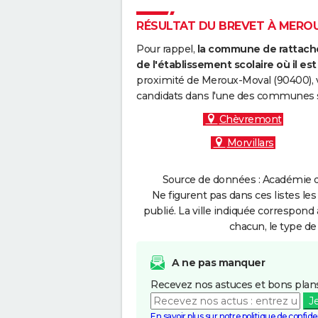
RÉSULTAT DU BREVET À MEROU
Pour rappel,
la commune de rattache
de l'établissement scolaire où il est 
proximité de Meroux-Moval (90400), v
candidats dans l'une des communes s
Chèvremont
Morvillars
Source de données : Académie d
Ne figurent pas dans ces listes les
publié. La ville indiquée correspond 
chacun, le type de 
A ne pas manquer
Recevez nos astuces et bons plans
J
En savoir plus sur notre politique de confiden