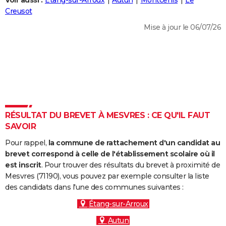
Voir aussi :
Étang-sur-Arroux
Autun
Montcenis
Le
City break
Voyage de noces
Climat
Destinations
Voyage nature
Forum
+
Creusot
PHOTO
Mise à jour le 06/07/26
GUIDES D'ACHAT
BONS PLANS
CARTE DE VOEUX
Carte Bonne année
Carte Pâques
Carte de Noël
Carte Saint-Valentin
Carte d'anniversaire
DICTIONNAIRE
Biographies
Expressions
Dictionnaire
Citations
Proverbes
RÉSULTAT DU BREVET À MESVRES : CE QU'IL FAUT
PROGRAMME TV
SAVOIR
COPAINS D'AVANT
Pour rappel,
la commune de rattachement d'un candidat au
Se connecter
Collèges
Universités
Service militaire
S'inscrire
Lycées
Primaires
Entreprises
Avis de recherche
brevet correspond à celle de l'établissement scolaire où il
AVIS DE DÉCÈS
est inscrit
. Pour trouver des résultats du brevet à proximité de
Mesvres (71190), vous pouvez par exemple consulter la liste
FORUM
des candidats dans l'une des communes suivantes :
Lifestyle
Sport
Television
Cinema
Bricolage
Culture
Auto
Voyage
Étang-sur-Arroux
Autun