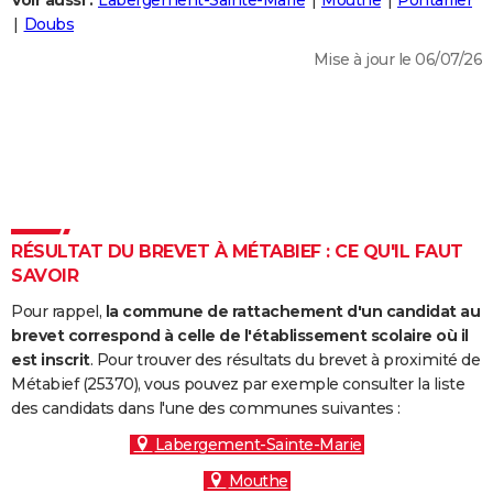
Voir aussi :
Labergement-Sainte-Marie
Mouthe
Pontarlier
City break
Voyage de noces
Climat
Destinations
Voyage nature
Forum
+
Doubs
PHOTO
Mise à jour le 06/07/26
GUIDES D'ACHAT
BONS PLANS
CARTE DE VOEUX
Carte Bonne année
Carte Pâques
Carte de Noël
Carte Saint-Valentin
Carte d'anniversaire
DICTIONNAIRE
Biographies
Expressions
Dictionnaire
Citations
Proverbes
RÉSULTAT DU BREVET À MÉTABIEF : CE QU'IL FAUT
PROGRAMME TV
SAVOIR
COPAINS D'AVANT
Pour rappel,
la commune de rattachement d'un candidat au
Se connecter
Collèges
Universités
Service militaire
S'inscrire
Lycées
Primaires
Entreprises
Avis de recherche
brevet correspond à celle de l'établissement scolaire où il
AVIS DE DÉCÈS
est inscrit
. Pour trouver des résultats du brevet à proximité de
Métabief (25370), vous pouvez par exemple consulter la liste
FORUM
des candidats dans l'une des communes suivantes :
Lifestyle
Sport
Television
Cinema
Bricolage
Culture
Auto
Voyage
Labergement-Sainte-Marie
Mouthe