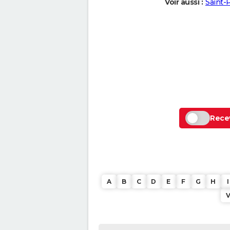
Voir aussi :
Saint-
Recev
A
B
C
D
E
F
G
H
I