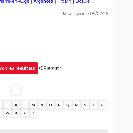
Pierre-en-Auge
Argences
Troarn
Dozulé
Mise à jour le 09/07/26
Partager
oir les résultats
1
J
K
L
M
N
O
P
Q
R
S
T
U
V
W
X
Y
Z