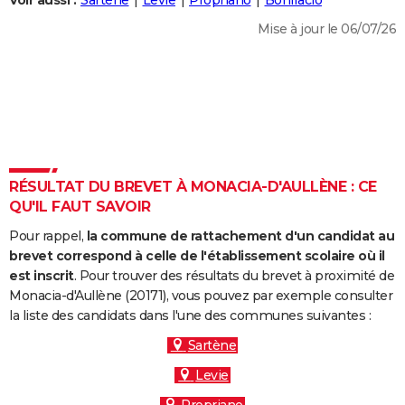
Voir aussi :
Sartène
Levie
Propriano
Bonifacio
City break
Voyage de noces
Climat
Destinations
Voyage nature
Forum
+
PHOTO
Mise à jour le 06/07/26
GUIDES D'ACHAT
BONS PLANS
CARTE DE VOEUX
Carte Bonne année
Carte Pâques
Carte de Noël
Carte Saint-Valentin
Carte d'anniversaire
DICTIONNAIRE
RÉSULTAT DU BREVET À MONACIA-D'AULLÈNE : CE
Biographies
Expressions
Dictionnaire
Citations
Proverbes
QU'IL FAUT SAVOIR
PROGRAMME TV
Pour rappel,
la commune de rattachement d'un candidat au
COPAINS D'AVANT
brevet correspond à celle de l'établissement scolaire où il
Se connecter
Collèges
Universités
Service militaire
S'inscrire
Lycées
Primaires
Entreprises
Avis de recherche
est inscrit
. Pour trouver des résultats du brevet à proximité de
AVIS DE DÉCÈS
Monacia-d'Aullène (20171), vous pouvez par exemple consulter
la liste des candidats dans l'une des communes suivantes :
FORUM
Sartène
Lifestyle
Sport
Television
Cinema
Bricolage
Culture
Auto
Voyage
Levie