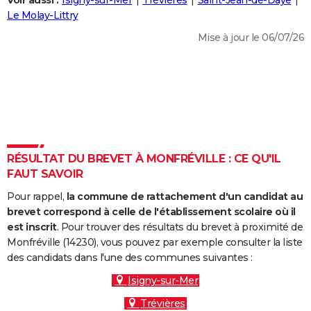
Voir aussi :
Isigny-sur-Mer
Trévières
Saint-Jean-de-Daye
City break
Voyage de noces
Climat
Destinations
Voyage nature
Forum
+
Le Molay-Littry
PHOTO
Mise à jour le 06/07/26
GUIDES D'ACHAT
BONS PLANS
CARTE DE VOEUX
Carte Bonne année
Carte Pâques
Carte de Noël
Carte Saint-Valentin
Carte d'anniversaire
DICTIONNAIRE
Biographies
Expressions
Dictionnaire
Citations
Proverbes
RÉSULTAT DU BREVET À MONFRÉVILLE : CE QU'IL
PROGRAMME TV
FAUT SAVOIR
COPAINS D'AVANT
Pour rappel,
la commune de rattachement d'un candidat au
Se connecter
Collèges
Universités
Service militaire
S'inscrire
Lycées
Primaires
Entreprises
Avis de recherche
brevet correspond à celle de l'établissement scolaire où il
AVIS DE DÉCÈS
est inscrit
. Pour trouver des résultats du brevet à proximité de
Monfréville (14230), vous pouvez par exemple consulter la liste
FORUM
des candidats dans l'une des communes suivantes :
Lifestyle
Sport
Television
Cinema
Bricolage
Culture
Auto
Voyage
Isigny-sur-Mer
Trévières