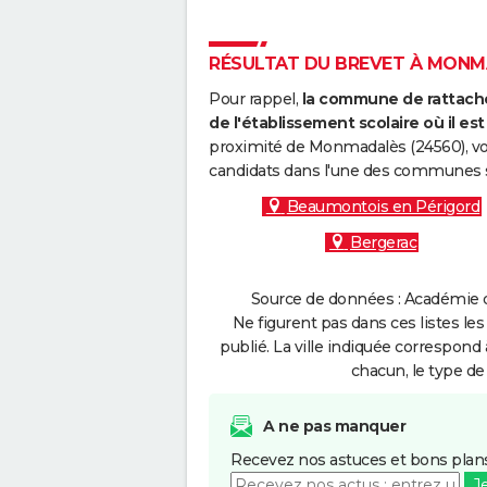
RÉSULTAT DU BREVET À MONMA
Pour rappel,
la commune de rattache
de l'établissement scolaire où il est 
proximité de Monmadalès (24560), vou
candidats dans l'une des communes s
Beaumontois en Périgord
Bergerac
Source de données : Académie d
Ne figurent pas dans ces listes les
publié. La ville indiquée correspond 
chacun, le type de 
A ne pas manquer
Recevez nos astuces et bons plans
J