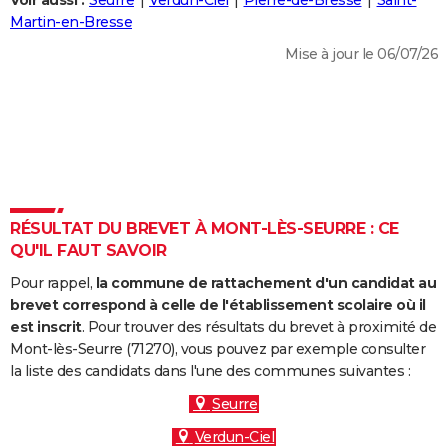
Voir aussi :
Seurre
Verdun-Ciel
Pierre-de-Bresse
Saint-
City break
Voyage de noces
Climat
Destinations
Voyage nature
Forum
+
Martin-en-Bresse
PHOTO
Mise à jour le 06/07/26
GUIDES D'ACHAT
BONS PLANS
CARTE DE VOEUX
Carte Bonne année
Carte Pâques
Carte de Noël
Carte Saint-Valentin
Carte d'anniversaire
DICTIONNAIRE
Biographies
Expressions
Dictionnaire
Citations
Proverbes
RÉSULTAT DU BREVET À MONT-LÈS-SEURRE : CE
PROGRAMME TV
QU'IL FAUT SAVOIR
COPAINS D'AVANT
Pour rappel,
la commune de rattachement d'un candidat au
Se connecter
Collèges
Universités
Service militaire
S'inscrire
Lycées
Primaires
Entreprises
Avis de recherche
brevet correspond à celle de l'établissement scolaire où il
AVIS DE DÉCÈS
est inscrit
. Pour trouver des résultats du brevet à proximité de
Mont-lès-Seurre (71270), vous pouvez par exemple consulter
FORUM
la liste des candidats dans l'une des communes suivantes :
Lifestyle
Sport
Television
Cinema
Bricolage
Culture
Auto
Voyage
Seurre
Verdun-Ciel