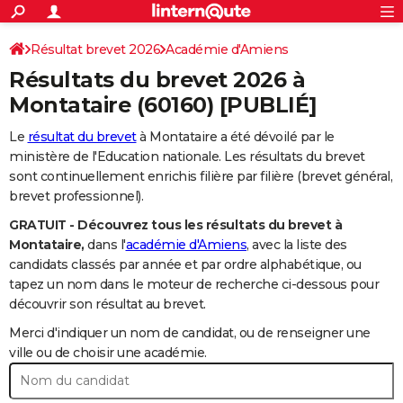
ACTUALITÉS
Connexion
S'inscrire
Résultat brevet 2026
Académie d'Amiens
Rechercher
Société
Education
Villes
Politique
Faits Divers
Monde
+
SPORT
Résultats du brevet 2026 à
Football
Cyclisme
Forum
Coupe du monde 2026
Tennis
Rugby
CULTURE
Montataire
(60160) [PUBLIÉ]
TNT
Cinéma
Musique
Programme TV
Streaming
Sorties cinéma
+
FINANCE
Le
résultat du brevet
à Montataire a été dévoilé par le
ministère de l'Education nationale. Les résultats du brevet
Impôts
Immobilier
Banque
Crédit
Retraite
Epargne
Risques naturels par ville
Assurance
AUTO
sont continuellement enrichis filière par filière (brevet général,
brevet professionnel).
Réserver un essai
Berlines
Forum auto
Essais
Citadines
SUV
+
HIGH-TECH
GRATUIT - Découvrez tous les résultats du brevet à
Meilleur smartphone
Ordinateurs
Guide high-tech
Mobiles
Internet
Jeux vidéo
+
BRICOLAGE
Montataire,
dans l'
académie d'Amiens
, avec la liste des
candidats classés par année et par ordre alphabétique, ou
Aménagement intérieur
Cuisine
Jardinage
+
Forum
Extérieur
Salle de bains
Rangement
WEEK-END
tapez un nom dans le moteur de recherche ci-dessous pour
découvrir son résultat au brevet.
Escapades
Expositions
Week-end nature
Guides de France
Patrimoine
Musées
+
LIFESTYLE
Merci d'indiquer un nom de candidat, ou de renseigner une
Bien-être
Mode
+
Art de vivre
Loisirs
Modes de vie
ville ou de choisir une académie.
SANTE
Guide de la santé
Médicaments
+
Alimentation
Maladies
Sommeil
VOYAGE