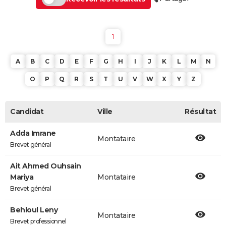
1
A
B
C
D
E
F
G
H
I
J
K
L
M
N
O
P
Q
R
S
T
U
V
W
X
Y
Z
Candidat
Ville
Résultat
Adda Imrane
Montataire
Brevet général
Ait Ahmed Ouhsain
Mariya
Montataire
Brevet général
Behloul Leny
Montataire
Brevet professionnel