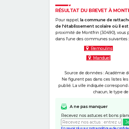
RÉSULTAT DU BREVET À MONTFR
Pour rappel,
la commune de rattache
de l'établissement scolaire où il est 
proximité de Montfrin (30490), vous p
dans l'une des communes suivantes 
Remoulins
Manduel
Source de données : Académie de 
Ne figurent pas dans ces listes les
publié. La ville indiquée correspond 
chacun, le type de 
A ne pas manquer
Recevez nos astuces et bons plans
J
En savoir plus sur notre politique de confiden