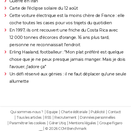
Guerre en Iran
Carte de l'éclipse solaire du 12 août
Cette voiture électrique est la moins chère de France : elle
coche toutes les cases pour vos trajets du quotidien
En 1997, ils ont recouvert une friche du Costa Rica avec
12 000 tonnes d'écorces d'orange. 16 ans plus tard,
personne ne reconnaissait l'endroit
Erling Haaland, footballeur : "Mon plat préféré est quelque
chose que je ne peux presque jamais manger. Mais je dois
l'avouer, j'adore ça"
Un défi réservé aux génies : il ne faut déplacer qu'une seule
allumette
Qui sommes-nous ?
Equipe
Charte éditoriale
Publicité
Contact
Tous les articles
RSS
Recrutement
Données personnelles
Paramétrer les cookies
Gérer Utiq
Mentions légales
Groupe Figaro
© 2026 CCM Benchmark