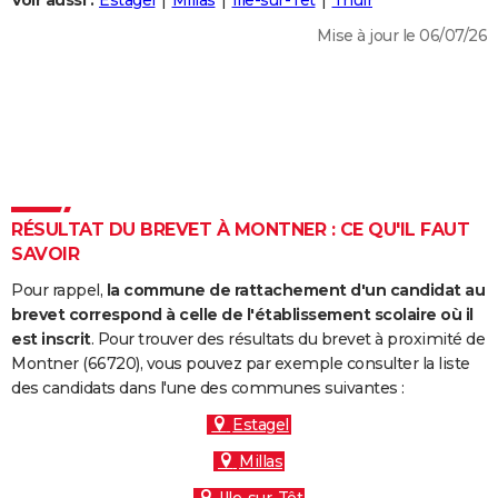
Voir aussi :
Estagel
Millas
Ille-sur-Têt
Thuir
City break
Voyage de noces
Climat
Destinations
Voyage nature
Forum
+
PHOTO
Mise à jour le 06/07/26
GUIDES D'ACHAT
BONS PLANS
CARTE DE VOEUX
Carte Bonne année
Carte Pâques
Carte de Noël
Carte Saint-Valentin
Carte d'anniversaire
DICTIONNAIRE
RÉSULTAT DU BREVET À MONTNER : CE QU'IL FAUT
Biographies
Expressions
Dictionnaire
Citations
Proverbes
SAVOIR
PROGRAMME TV
Pour rappel,
la commune de rattachement d'un candidat au
COPAINS D'AVANT
brevet correspond à celle de l'établissement scolaire où il
Se connecter
Collèges
Universités
Service militaire
S'inscrire
Lycées
Primaires
Entreprises
Avis de recherche
est inscrit
. Pour trouver des résultats du brevet à proximité de
AVIS DE DÉCÈS
Montner (66720), vous pouvez par exemple consulter la liste
des candidats dans l'une des communes suivantes :
FORUM
Estagel
Lifestyle
Sport
Television
Cinema
Bricolage
Culture
Auto
Voyage
Millas