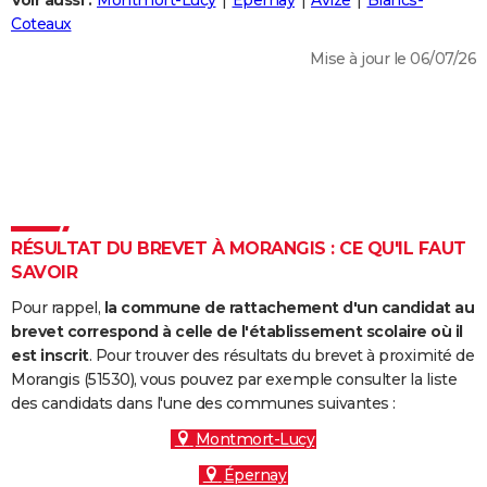
Voir aussi :
Montmort-Lucy
Épernay
Avize
Blancs-
City break
Voyage de noces
Climat
Destinations
Voyage nature
Forum
+
Coteaux
PHOTO
Mise à jour le 06/07/26
GUIDES D'ACHAT
BONS PLANS
CARTE DE VOEUX
Carte Bonne année
Carte Pâques
Carte de Noël
Carte Saint-Valentin
Carte d'anniversaire
DICTIONNAIRE
Biographies
Expressions
Dictionnaire
Citations
Proverbes
RÉSULTAT DU BREVET À MORANGIS : CE QU'IL FAUT
PROGRAMME TV
SAVOIR
COPAINS D'AVANT
Pour rappel,
la commune de rattachement d'un candidat au
Se connecter
Collèges
Universités
Service militaire
S'inscrire
Lycées
Primaires
Entreprises
Avis de recherche
brevet correspond à celle de l'établissement scolaire où il
AVIS DE DÉCÈS
est inscrit
. Pour trouver des résultats du brevet à proximité de
Morangis (51530), vous pouvez par exemple consulter la liste
FORUM
des candidats dans l'une des communes suivantes :
Lifestyle
Sport
Television
Cinema
Bricolage
Culture
Auto
Voyage
Montmort-Lucy
Épernay