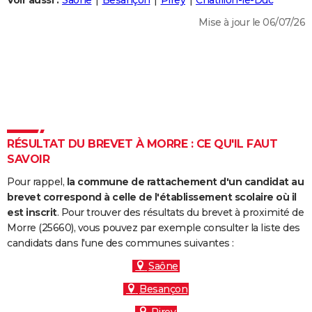
Voir aussi :
Saône
Besançon
Pirey
Châtillon-le-Duc
City break
Voyage de noces
Climat
Destinations
Voyage nature
Forum
+
PHOTO
Mise à jour le 06/07/26
GUIDES D'ACHAT
BONS PLANS
CARTE DE VOEUX
Carte Bonne année
Carte Pâques
Carte de Noël
Carte Saint-Valentin
Carte d'anniversaire
DICTIONNAIRE
RÉSULTAT DU BREVET À MORRE : CE QU'IL FAUT
Biographies
Expressions
Dictionnaire
Citations
Proverbes
SAVOIR
PROGRAMME TV
Pour rappel,
la commune de rattachement d'un candidat au
COPAINS D'AVANT
brevet correspond à celle de l'établissement scolaire où il
Se connecter
Collèges
Universités
Service militaire
S'inscrire
Lycées
Primaires
Entreprises
Avis de recherche
est inscrit
. Pour trouver des résultats du brevet à proximité de
AVIS DE DÉCÈS
Morre (25660), vous pouvez par exemple consulter la liste des
candidats dans l'une des communes suivantes :
FORUM
Saône
Lifestyle
Sport
Television
Cinema
Bricolage
Culture
Auto
Voyage
Besançon