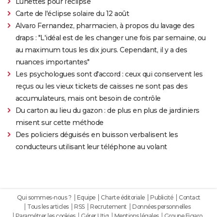
Lunettes pour l'éclipse
Carte de l'éclipse solaire du 12 août
Alvaro Fernandez, pharmacien, à propos du lavage des
draps : "L'idéal est de les changer une fois par semaine, ou
au maximum tous les dix jours. Cependant, il y a des
nuances importantes"
Les psychologues sont d'accord : ceux qui conservent les
reçus ou les vieux tickets de caisses ne sont pas des
accumulateurs, mais ont besoin de contrôle
Du carton au lieu du gazon : de plus en plus de jardiniers
misent sur cette méthode
Des policiers déguisés en buisson verbalisent les
conducteurs utilisant leur téléphone au volant
Qui sommes-nous ?
Equipe
Charte éditoriale
Publicité
Contact
Tous les articles
RSS
Recrutement
Données personnelles
Paramétrer les cookies
Gérer Utiq
Mentions légales
Groupe Figaro