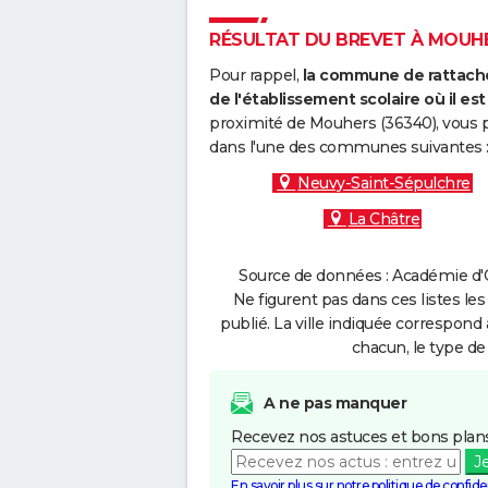
RÉSULTAT DU BREVET À MOUHER
Pour rappel,
la commune de rattache
de l'établissement scolaire où il est 
proximité de Mouhers (36340), vous p
dans l'une des communes suivantes 
Neuvy-Saint-Sépulchre
La Châtre
Source de données : Académie d'O
Ne figurent pas dans ces listes les
publié. La ville indiquée correspond 
chacun, le type de 
A ne pas manquer
Recevez nos astuces et bons plans
J
En savoir plus sur notre politique de confiden