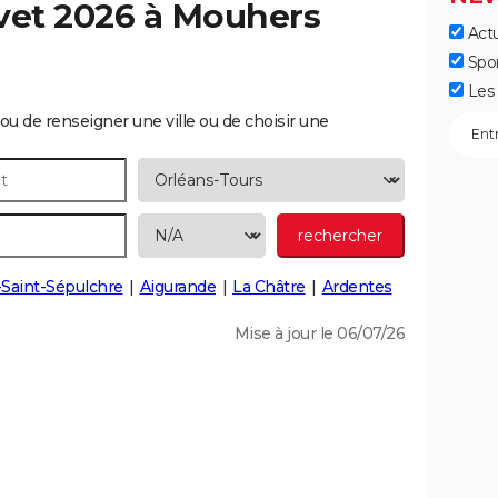
vet 2026 à
Mouhers
Actu
Spo
Les 
ou de renseigner une ville ou de choisir une
Saint-Sépulchre
Aigurande
La Châtre
Ardentes
Mise à jour le 06/07/26