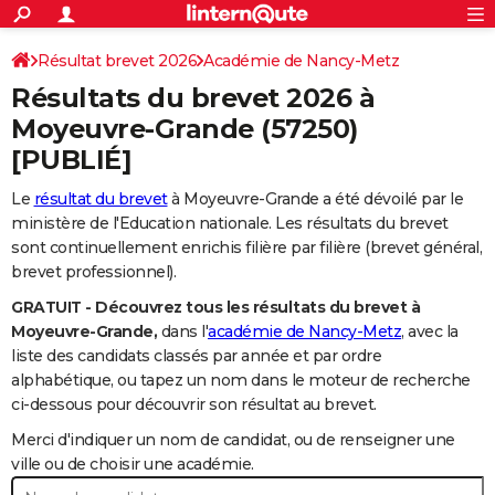
ACTUALITÉS
Connexion
S'inscrire
Résultat brevet 2026
Académie de Nancy-Metz
Rechercher
Société
Education
Villes
Politique
Faits Divers
Monde
+
SPORT
Résultats du brevet 2026 à
Football
Cyclisme
Forum
Coupe du monde 2026
Tennis
Rugby
CULTURE
Moyeuvre-Grande
(57250)
[PUBLIÉ]
TNT
Cinéma
Musique
Programme TV
Streaming
Sorties cinéma
+
FINANCE
Le
résultat du brevet
à Moyeuvre-Grande a été dévoilé par le
Impôts
Immobilier
Banque
Crédit
Retraite
Epargne
Risques naturels par ville
Assurance
AUTO
ministère de l'Education nationale. Les résultats du brevet
Réserver un essai
Berlines
Forum auto
Essais
Citadines
SUV
+
sont continuellement enrichis filière par filière (brevet général,
HIGH-TECH
brevet professionnel).
Meilleur smartphone
Ordinateurs
Guide high-tech
Mobiles
Internet
Jeux vidéo
+
BRICOLAGE
GRATUIT - Découvrez tous les résultats du brevet à
Moyeuvre-Grande,
dans l'
académie de Nancy-Metz
, avec la
Aménagement intérieur
Cuisine
Jardinage
+
Forum
Extérieur
Salle de bains
Rangement
WEEK-END
liste des candidats classés par année et par ordre
alphabétique, ou tapez un nom dans le moteur de recherche
Escapades
Expositions
Week-end nature
Guides de France
Patrimoine
Musées
+
LIFESTYLE
ci-dessous pour découvrir son résultat au brevet.
Bien-être
Mode
+
Art de vivre
Loisirs
Modes de vie
SANTE
Merci d'indiquer un nom de candidat, ou de renseigner une
ville ou de choisir une académie.
Guide de la santé
Médicaments
+
Alimentation
Maladies
Sommeil
VOYAGE