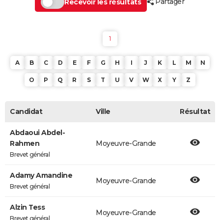
Partager
Recevoir les résultats
1
A
B
C
D
E
F
G
H
I
J
K
L
M
N
O
P
Q
R
S
T
U
V
W
X
Y
Z
Candidat
Ville
Résultat
Abdaoui Abdel-
Rahmen
Moyeuvre-Grande
Brevet général
Adamy Amandine
Moyeuvre-Grande
Brevet général
Alzin Tess
Moyeuvre-Grande
Brevet général