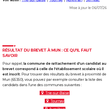
Voir aussi :
Trie-sur-Baïse
Tournay
Aureilhan
Séméac
City break
Voyage de noces
Climat
Destinations
Voyage nature
Forum
+
PHOTO
Mise à jour le 06/07/26
GUIDES D'ACHAT
BONS PLANS
CARTE DE VOEUX
Carte Bonne année
Carte Pâques
Carte de Noël
Carte Saint-Valentin
Carte d'anniversaire
DICTIONNAIRE
RÉSULTAT DU BREVET À MUN : CE QU'IL FAUT
Biographies
Expressions
Dictionnaire
Citations
Proverbes
SAVOIR
PROGRAMME TV
Pour rappel,
la commune de rattachement d'un candidat au
COPAINS D'AVANT
brevet correspond à celle de l'établissement scolaire où il
Se connecter
Collèges
Universités
Service militaire
S'inscrire
Lycées
Primaires
Entreprises
Avis de recherche
est inscrit
. Pour trouver des résultats du brevet à proximité de
AVIS DE DÉCÈS
Mun (65350), vous pouvez par exemple consulter la liste des
candidats dans l'une des communes suivantes :
FORUM
Trie-sur-Baïse
Lifestyle
Sport
Television
Cinema
Bricolage
Culture
Auto
Voyage
Tournay