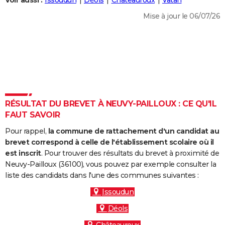
Voir aussi :
Issoudun
Déols
Châteauroux
Vatan
City break
Voyage de noces
Climat
Destinations
Voyage nature
Forum
+
PHOTO
Mise à jour le 06/07/26
GUIDES D'ACHAT
BONS PLANS
CARTE DE VOEUX
Carte Bonne année
Carte Pâques
Carte de Noël
Carte Saint-Valentin
Carte d'anniversaire
DICTIONNAIRE
RÉSULTAT DU BREVET À NEUVY-PAILLOUX : CE QU'IL
Biographies
Expressions
Dictionnaire
Citations
Proverbes
FAUT SAVOIR
PROGRAMME TV
Pour rappel,
la commune de rattachement d'un candidat au
COPAINS D'AVANT
brevet correspond à celle de l'établissement scolaire où il
Se connecter
Collèges
Universités
Service militaire
S'inscrire
Lycées
Primaires
Entreprises
Avis de recherche
est inscrit
. Pour trouver des résultats du brevet à proximité de
AVIS DE DÉCÈS
Neuvy-Pailloux (36100), vous pouvez par exemple consulter la
liste des candidats dans l'une des communes suivantes :
FORUM
Issoudun
Lifestyle
Sport
Television
Cinema
Bricolage
Culture
Auto
Voyage
Déols