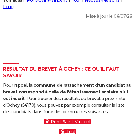
Voir aussi :
Pont-Saint-Vincent
Toul
Neuves-Maisons
City break
Voyage de noces
Climat
Destinations
Voyage nature
Forum
+
Foug
PHOTO
Mise à jour le 06/07/26
GUIDES D'ACHAT
BONS PLANS
CARTE DE VOEUX
Carte Bonne année
Carte Pâques
Carte de Noël
Carte Saint-Valentin
Carte d'anniversaire
DICTIONNAIRE
Biographies
Expressions
Dictionnaire
Citations
Proverbes
RÉSULTAT DU BREVET À OCHEY : CE QU'IL FAUT
PROGRAMME TV
SAVOIR
COPAINS D'AVANT
Pour rappel,
la commune de rattachement d'un candidat au
Se connecter
Collèges
Universités
Service militaire
S'inscrire
Lycées
Primaires
Entreprises
Avis de recherche
brevet correspond à celle de l'établissement scolaire où il
AVIS DE DÉCÈS
est inscrit
. Pour trouver des résultats du brevet à proximité
d'Ochey (54170), vous pouvez par exemple consulter la liste
FORUM
des candidats dans l'une des communes suivantes :
Lifestyle
Sport
Television
Cinema
Bricolage
Culture
Auto
Voyage
Pont-Saint-Vincent
Toul