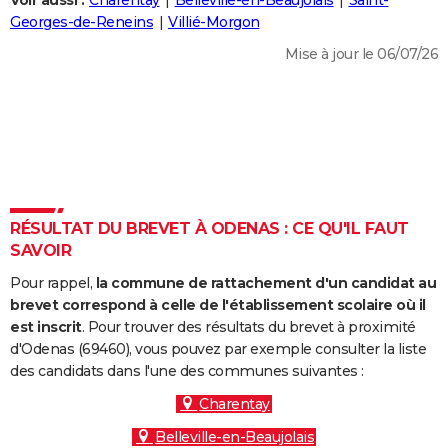
Voir aussi :
Charentay
Belleville-en-Beaujolais
Saint-
City break
Voyage de noces
Climat
Destinations
Voyage nature
Forum
+
Georges-de-Reneins
Villié-Morgon
PHOTO
Mise à jour le 06/07/26
GUIDES D'ACHAT
BONS PLANS
CARTE DE VOEUX
Carte Bonne année
Carte Pâques
Carte de Noël
Carte Saint-Valentin
Carte d'anniversaire
DICTIONNAIRE
Biographies
Expressions
Dictionnaire
Citations
Proverbes
RÉSULTAT DU BREVET À ODENAS : CE QU'IL FAUT
PROGRAMME TV
SAVOIR
COPAINS D'AVANT
Pour rappel,
la commune de rattachement d'un candidat au
Se connecter
Collèges
Universités
Service militaire
S'inscrire
Lycées
Primaires
Entreprises
Avis de recherche
brevet correspond à celle de l'établissement scolaire où il
AVIS DE DÉCÈS
est inscrit
. Pour trouver des résultats du brevet à proximité
d'Odenas (69460), vous pouvez par exemple consulter la liste
FORUM
des candidats dans l'une des communes suivantes :
Lifestyle
Sport
Television
Cinema
Bricolage
Culture
Auto
Voyage
Charentay
Belleville-en-Beaujolais