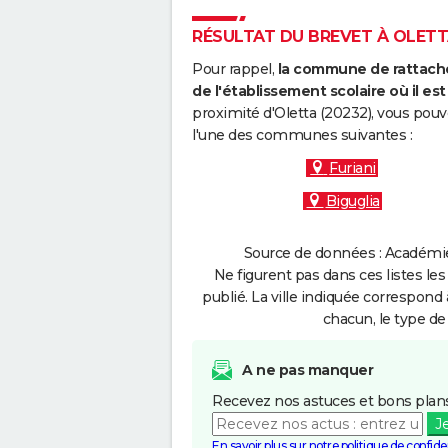
RÉSULTAT DU BREVET À OLETTA
Pour rappel,
la commune de rattache
de l'établissement scolaire où il est 
proximité d'Oletta (20232), vous pouv
l'une des communes suivantes :
Furiani
Biguglia
Source de données : Académie 
Ne figurent pas dans ces listes les
publié. La ville indiquée correspond 
chacun, le type de 
A ne pas manquer
Recevez nos astuces et bons plans
J
En savoir plus sur notre politique de confiden