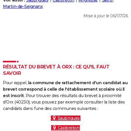
Voir aussi :
Saubrigues
Capbreton
Angresse
Saint-
City break
Voyage de noces
Climat
Destinations
Voyage nature
Forum
+
Martin-de-Seignanx
PHOTO
Mise à jour le 06/07/26
GUIDES D'ACHAT
BONS PLANS
CARTE DE VOEUX
Carte Bonne année
Carte Pâques
Carte de Noël
Carte Saint-Valentin
Carte d'anniversaire
DICTIONNAIRE
Biographies
Expressions
Dictionnaire
Citations
Proverbes
RÉSULTAT DU BREVET À ORX : CE QU'IL FAUT
PROGRAMME TV
SAVOIR
COPAINS D'AVANT
Pour rappel,
la commune de rattachement d'un candidat au
Se connecter
Collèges
Universités
Service militaire
S'inscrire
Lycées
Primaires
Entreprises
Avis de recherche
brevet correspond à celle de l'établissement scolaire où il
AVIS DE DÉCÈS
est inscrit
. Pour trouver des résultats du brevet à proximité
d'Orx (40230), vous pouvez par exemple consulter la liste des
FORUM
candidats dans l'une des communes suivantes :
Lifestyle
Sport
Television
Cinema
Bricolage
Culture
Auto
Voyage
Saubrigues
Capbreton