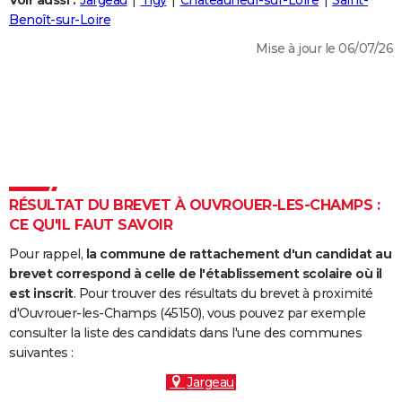
Voir aussi :
Jargeau
Tigy
Châteauneuf-sur-Loire
Saint-
City break
Voyage de noces
Climat
Destinations
Voyage nature
Forum
+
Benoît-sur-Loire
PHOTO
Mise à jour le 06/07/26
GUIDES D'ACHAT
BONS PLANS
CARTE DE VOEUX
Carte Bonne année
Carte Pâques
Carte de Noël
Carte Saint-Valentin
Carte d'anniversaire
DICTIONNAIRE
Biographies
Expressions
Dictionnaire
Citations
Proverbes
RÉSULTAT DU BREVET À OUVROUER-LES-CHAMPS :
PROGRAMME TV
CE QU'IL FAUT SAVOIR
COPAINS D'AVANT
Pour rappel,
la commune de rattachement d'un candidat au
Se connecter
Collèges
Universités
Service militaire
S'inscrire
Lycées
Primaires
Entreprises
Avis de recherche
brevet correspond à celle de l'établissement scolaire où il
AVIS DE DÉCÈS
est inscrit
. Pour trouver des résultats du brevet à proximité
d'Ouvrouer-les-Champs (45150), vous pouvez par exemple
FORUM
consulter la liste des candidats dans l'une des communes
Lifestyle
Sport
Television
Cinema
Bricolage
Culture
Auto
Voyage
suivantes :
Jargeau