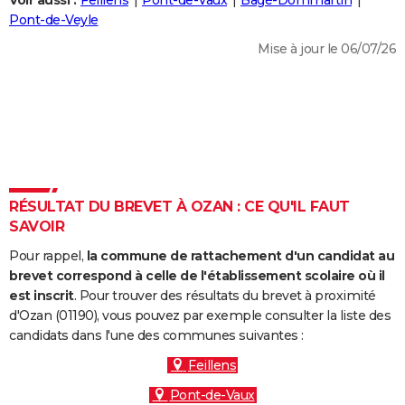
Voir aussi :
Feillens
Pont-de-Vaux
Bâgé-Dommartin
City break
Voyage de noces
Climat
Destinations
Voyage nature
Forum
+
Pont-de-Veyle
PHOTO
Mise à jour le 06/07/26
GUIDES D'ACHAT
BONS PLANS
CARTE DE VOEUX
Carte Bonne année
Carte Pâques
Carte de Noël
Carte Saint-Valentin
Carte d'anniversaire
DICTIONNAIRE
Biographies
Expressions
Dictionnaire
Citations
Proverbes
RÉSULTAT DU BREVET À OZAN : CE QU'IL FAUT
PROGRAMME TV
SAVOIR
COPAINS D'AVANT
Pour rappel,
la commune de rattachement d'un candidat au
Se connecter
Collèges
Universités
Service militaire
S'inscrire
Lycées
Primaires
Entreprises
Avis de recherche
brevet correspond à celle de l'établissement scolaire où il
AVIS DE DÉCÈS
est inscrit
. Pour trouver des résultats du brevet à proximité
d'Ozan (01190), vous pouvez par exemple consulter la liste des
FORUM
candidats dans l'une des communes suivantes :
Lifestyle
Sport
Television
Cinema
Bricolage
Culture
Auto
Voyage
Feillens
Pont-de-Vaux