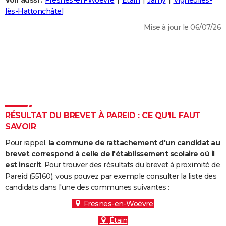
Voir aussi :
Fresnes-en-Woëvre
Étain
Jarny
Vigneulles-
City break
Voyage de noces
Climat
Destinations
Voyage nature
Forum
+
lès-Hattonchâtel
PHOTO
Mise à jour le 06/07/26
GUIDES D'ACHAT
BONS PLANS
CARTE DE VOEUX
Carte Bonne année
Carte Pâques
Carte de Noël
Carte Saint-Valentin
Carte d'anniversaire
DICTIONNAIRE
Biographies
Expressions
Dictionnaire
Citations
Proverbes
RÉSULTAT DU BREVET À PAREID : CE QU'IL FAUT
PROGRAMME TV
SAVOIR
COPAINS D'AVANT
Pour rappel,
la commune de rattachement d'un candidat au
Se connecter
Collèges
Universités
Service militaire
S'inscrire
Lycées
Primaires
Entreprises
Avis de recherche
brevet correspond à celle de l'établissement scolaire où il
AVIS DE DÉCÈS
est inscrit
. Pour trouver des résultats du brevet à proximité de
Pareid (55160), vous pouvez par exemple consulter la liste des
FORUM
candidats dans l'une des communes suivantes :
Lifestyle
Sport
Television
Cinema
Bricolage
Culture
Auto
Voyage
Fresnes-en-Woëvre
Étain