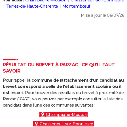
Voir aussi :
Champagne-Mouton
Chasseneuil-sur-Bonnieure
City break
Voyage de noces
Climat
Destinations
Voyage nature
Forum
+
Terres-de-Haute-Charente
Montembœuf
PHOTO
Mise à jour le 06/07/26
GUIDES D'ACHAT
BONS PLANS
CARTE DE VOEUX
Carte Bonne année
Carte Pâques
Carte de Noël
Carte Saint-Valentin
Carte d'anniversaire
DICTIONNAIRE
Biographies
Expressions
Dictionnaire
Citations
Proverbes
RÉSULTAT DU BREVET À PARZAC : CE QU'IL FAUT
PROGRAMME TV
SAVOIR
COPAINS D'AVANT
Pour rappel,
la commune de rattachement d'un candidat au
Se connecter
Collèges
Universités
Service militaire
S'inscrire
Lycées
Primaires
Entreprises
Avis de recherche
brevet correspond à celle de l'établissement scolaire où il
AVIS DE DÉCÈS
est inscrit
. Pour trouver des résultats du brevet à proximité de
Parzac (16450), vous pouvez par exemple consulter la liste des
FORUM
candidats dans l'une des communes suivantes :
Lifestyle
Sport
Television
Cinema
Bricolage
Culture
Auto
Voyage
Champagne-Mouton
Chasseneuil-sur-Bonnieure