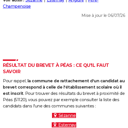
Voir aussi :
Sézanne
Esternay
Anglure
Fère-
City break
Voyage de noces
Climat
Destinations
Voyage nature
Forum
+
Champenoise
PHOTO
Mise à jour le 06/07/26
GUIDES D'ACHAT
BONS PLANS
CARTE DE VOEUX
Carte Bonne année
Carte Pâques
Carte de Noël
Carte Saint-Valentin
Carte d'anniversaire
DICTIONNAIRE
Biographies
Expressions
Dictionnaire
Citations
Proverbes
RÉSULTAT DU BREVET À PÉAS : CE QU'IL FAUT
PROGRAMME TV
SAVOIR
COPAINS D'AVANT
Pour rappel,
la commune de rattachement d'un candidat au
Se connecter
Collèges
Universités
Service militaire
S'inscrire
Lycées
Primaires
Entreprises
Avis de recherche
brevet correspond à celle de l'établissement scolaire où il
AVIS DE DÉCÈS
est inscrit
. Pour trouver des résultats du brevet à proximité de
Péas (51120), vous pouvez par exemple consulter la liste des
FORUM
candidats dans l'une des communes suivantes :
Lifestyle
Sport
Television
Cinema
Bricolage
Culture
Auto
Voyage
Sézanne
Esternay