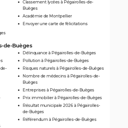
Classement lycées à Pégairolles-de-
Buèges
Académie de Montpellier
Envoyer une carte de félicitations
ges
les-de-Buèges
Délinquance à Pégairolles-de-Buèges
es
Pollution à Pégairolles-de-Buèges
-de-
Risques naturels à Pégairolles-de-Buèges
Nombre de médecins à Pégairolles-de-
Buèges
Entreprises à Pégairolles-de-Buèges
-
Prix immobilier à Pégairolles-de-Buèges
Résultat municipale 2026 à Pégairolles-
de-Buèges
Référendum à Pégairolles-de-Buèges
s