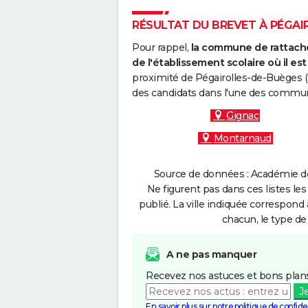
RÉSULTAT DU BREVET À PÉGAIR
Pour rappel,
la commune de rattache
de l'établissement scolaire où il est 
proximité de Pégairolles-de-Buèges (
des candidats dans l'une des commun
Gignac
Montarnaud
Source de données : Académie de 
Ne figurent pas dans ces listes les
publié. La ville indiquée correspond 
chacun, le type de 
A ne pas manquer
Recevez nos astuces et bons plans
J
En savoir plus sur notre politique de confiden