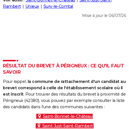
Voir aussi :
Saint-Bonnet-le-Château
Saint-Just-Saint-
City break
Voyage de noces
Climat
Destinations
Voyage nature
Forum
+
Rambert
Unieux
Sury-le-Comtal
PHOTO
Mise à jour le 06/07/26
GUIDES D'ACHAT
BONS PLANS
CARTE DE VOEUX
Carte Bonne année
Carte Pâques
Carte de Noël
Carte Saint-Valentin
Carte d'anniversaire
DICTIONNAIRE
Biographies
Expressions
Dictionnaire
Citations
Proverbes
RÉSULTAT DU BREVET À PÉRIGNEUX : CE QU'IL FAUT
PROGRAMME TV
SAVOIR
COPAINS D'AVANT
Pour rappel,
la commune de rattachement d'un candidat au
Se connecter
Collèges
Universités
Service militaire
S'inscrire
Lycées
Primaires
Entreprises
Avis de recherche
brevet correspond à celle de l'établissement scolaire où il
AVIS DE DÉCÈS
est inscrit
. Pour trouver des résultats du brevet à proximité de
Périgneux (42380), vous pouvez par exemple consulter la liste
FORUM
des candidats dans l'une des communes suivantes :
Lifestyle
Sport
Television
Cinema
Bricolage
Culture
Auto
Voyage
Saint-Bonnet-le-Château
Saint-Just-Saint-Rambert