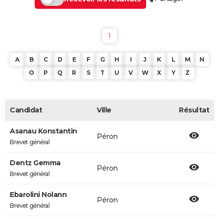
1
A
B
C
D
E
F
G
H
I
J
K
L
M
N
O
P
Q
R
S
T
U
V
W
X
Y
Z
Candidat
Ville
Résultat
Asanau Konstantin
Péron
Brevet général
Dentz Gemma
Péron
Brevet général
Ebarolini Nolann
Péron
Brevet général