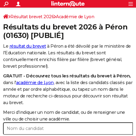
ACTUALITÉS
Connexion
S'inscrire
Résultat brevet 2026
Académie de Lyon
Rechercher
Société
Education
Villes
Politique
Faits Divers
Monde
+
SPORT
Résultats du brevet 2026 à
Péron
Football
Cyclisme
Forum
Coupe du monde 2026
Tennis
Rugby
CULTURE
(01630) [PUBLIÉ]
TNT
Cinéma
Musique
Programme TV
Streaming
Sorties cinéma
+
FINANCE
Le
résultat du brevet
à Péron a été dévoilé par le ministère de
l'Education nationale. Les résultats du brevet sont
Impôts
Immobilier
Banque
Crédit
Retraite
Epargne
Risques naturels par ville
Assurance
AUTO
continuellement enrichis filière par filière (brevet général,
brevet professionnel).
Réserver un essai
Berlines
Forum auto
Essais
Citadines
SUV
+
HIGH-TECH
GRATUIT - Découvrez tous les résultats du brevet à Péron,
Meilleur smartphone
Ordinateurs
Guide high-tech
Mobiles
Internet
Jeux vidéo
+
BRICOLAGE
dans l'
académie de Lyon
, avec la liste des candidats classés par
année et par ordre alphabétique, ou tapez un nom dans le
Aménagement intérieur
Cuisine
Jardinage
+
Forum
Extérieur
Salle de bains
Rangement
WEEK-END
moteur de recherche ci-dessous pour découvrir son résultat
au brevet.
Escapades
Expositions
Week-end nature
Guides de France
Patrimoine
Musées
+
LIFESTYLE
Merci d'indiquer un nom de candidat, ou de renseigner une
Bien-être
Mode
+
Art de vivre
Loisirs
Modes de vie
ville ou de choisir une académie.
SANTE
Guide de la santé
Médicaments
+
Alimentation
Maladies
Sommeil
VOYAGE