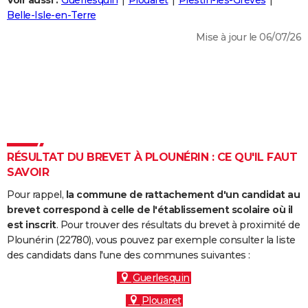
Voir aussi :
Guerlesquin
Plouaret
Plestin-les-Grèves
City break
Voyage de noces
Climat
Destinations
Voyage nature
Forum
+
Belle-Isle-en-Terre
PHOTO
Mise à jour le 06/07/26
GUIDES D'ACHAT
BONS PLANS
CARTE DE VOEUX
Carte Bonne année
Carte Pâques
Carte de Noël
Carte Saint-Valentin
Carte d'anniversaire
DICTIONNAIRE
Biographies
Expressions
Dictionnaire
Citations
Proverbes
RÉSULTAT DU BREVET À PLOUNÉRIN : CE QU'IL FAUT
PROGRAMME TV
SAVOIR
COPAINS D'AVANT
Pour rappel,
la commune de rattachement d'un candidat au
Se connecter
Collèges
Universités
Service militaire
S'inscrire
Lycées
Primaires
Entreprises
Avis de recherche
brevet correspond à celle de l'établissement scolaire où il
AVIS DE DÉCÈS
est inscrit
. Pour trouver des résultats du brevet à proximité de
Plounérin (22780), vous pouvez par exemple consulter la liste
FORUM
des candidats dans l'une des communes suivantes :
Lifestyle
Sport
Television
Cinema
Bricolage
Culture
Auto
Voyage
Guerlesquin
Plouaret