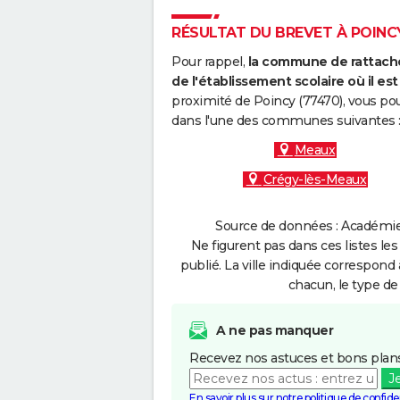
RÉSULTAT DU BREVET À POINCY 
Pour rappel,
la commune de rattache
de l'établissement scolaire où il est 
proximité de Poincy (77470), vous pou
dans l'une des communes suivantes 
Meaux
Crégy-lès-Meaux
Source de données : Académie d
Ne figurent pas dans ces listes les
publié. La ville indiquée correspond 
chacun, le type de 
A ne pas manquer
Recevez nos astuces et bons plans
J
En savoir plus sur notre politique de confiden