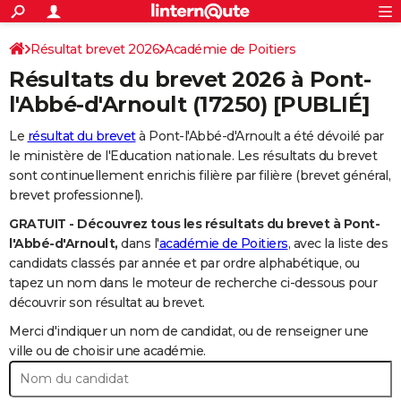
ACTUALITÉS
Connexion
S'inscrire
Résultat brevet 2026
Académie de Poitiers
Rechercher
Société
Education
Villes
Politique
Faits Divers
Monde
+
SPORT
Résultats du brevet 2026 à
Pont-
Football
Cyclisme
Forum
Coupe du monde 2026
Tennis
Rugby
CULTURE
l'Abbé-d'Arnoult
(17250) [PUBLIÉ]
TNT
Cinéma
Musique
Programme TV
Streaming
Sorties cinéma
+
FINANCE
Le
résultat du brevet
à Pont-l'Abbé-d'Arnoult a été dévoilé par
le ministère de l'Education nationale. Les résultats du brevet
Impôts
Immobilier
Banque
Crédit
Retraite
Epargne
Risques naturels par ville
Assurance
AUTO
sont continuellement enrichis filière par filière (brevet général,
brevet professionnel).
Réserver un essai
Berlines
Forum auto
Essais
Citadines
SUV
+
HIGH-TECH
GRATUIT - Découvrez tous les résultats du brevet à Pont-
Meilleur smartphone
Ordinateurs
Guide high-tech
Mobiles
Internet
Jeux vidéo
+
BRICOLAGE
l'Abbé-d'Arnoult,
dans l'
académie de Poitiers
, avec la liste des
candidats classés par année et par ordre alphabétique, ou
Aménagement intérieur
Cuisine
Jardinage
+
Forum
Extérieur
Salle de bains
Rangement
WEEK-END
tapez un nom dans le moteur de recherche ci-dessous pour
découvrir son résultat au brevet.
Escapades
Expositions
Week-end nature
Guides de France
Patrimoine
Musées
+
LIFESTYLE
Merci d'indiquer un nom de candidat, ou de renseigner une
Bien-être
Mode
+
Art de vivre
Loisirs
Modes de vie
ville ou de choisir une académie.
SANTE
Guide de la santé
Médicaments
+
Alimentation
Maladies
Sommeil
VOYAGE