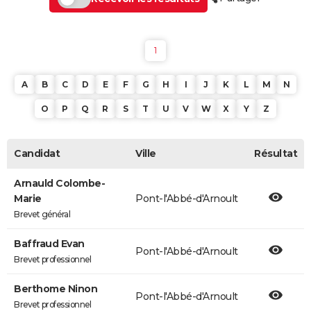
1
A
B
C
D
E
F
G
H
I
J
K
L
M
N
O
P
Q
R
S
T
U
V
W
X
Y
Z
Candidat
Ville
Résultat
Arnauld Colombe-
Marie
Pont-l'Abbé-d'Arnoult
Brevet général
Baffraud Evan
Pont-l'Abbé-d'Arnoult
Brevet professionnel
Berthome Ninon
Pont-l'Abbé-d'Arnoult
Brevet professionnel