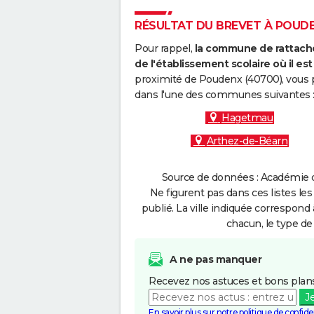
RÉSULTAT DU BREVET À POUDEN
Pour rappel,
la commune de rattache
de l'établissement scolaire où il est 
proximité de Poudenx (40700), vous p
dans l'une des communes suivantes 
Hagetmau
Arthez-de-Béarn
Source de données : Académie d
Ne figurent pas dans ces listes les
publié. La ville indiquée correspond 
chacun, le type de 
A ne pas manquer
Recevez nos astuces et bons plans
J
En savoir plus sur notre politique de confiden