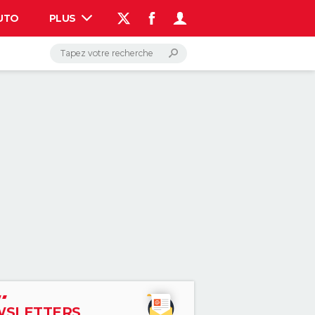
UTO
PLUS
AUTO
HIGH-TECH
BRICOLAGE
WEEK-END
LIFESTYLE
SANTE
VOYAGE
PHOTO
GUIDES D'ACHAT
BONS PLANS
CARTE DE VOEUX
DICTIONNAIRE
PROGRAMME TV
COPAINS D'AVANT
AVIS DE DÉCÈS
FORUM
Connexion
S'inscrire
Rechercher
SLETTERS