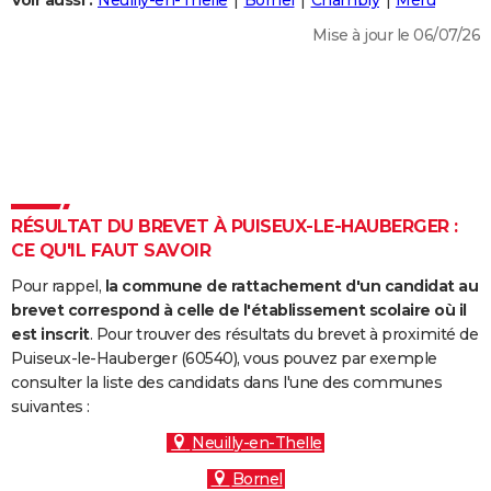
Voir aussi :
Neuilly-en-Thelle
Bornel
Chambly
Méru
City break
Voyage de noces
Climat
Destinations
Voyage nature
Forum
+
PHOTO
Mise à jour le 06/07/26
GUIDES D'ACHAT
BONS PLANS
CARTE DE VOEUX
Carte Bonne année
Carte Pâques
Carte de Noël
Carte Saint-Valentin
Carte d'anniversaire
DICTIONNAIRE
RÉSULTAT DU BREVET À PUISEUX-LE-HAUBERGER :
Biographies
Expressions
Dictionnaire
Citations
Proverbes
CE QU'IL FAUT SAVOIR
PROGRAMME TV
Pour rappel,
la commune de rattachement d'un candidat au
COPAINS D'AVANT
brevet correspond à celle de l'établissement scolaire où il
Se connecter
Collèges
Universités
Service militaire
S'inscrire
Lycées
Primaires
Entreprises
Avis de recherche
est inscrit
. Pour trouver des résultats du brevet à proximité de
AVIS DE DÉCÈS
Puiseux-le-Hauberger (60540), vous pouvez par exemple
consulter la liste des candidats dans l'une des communes
FORUM
suivantes :
Lifestyle
Sport
Television
Cinema
Bricolage
Culture
Auto
Voyage
Neuilly-en-Thelle
Bornel