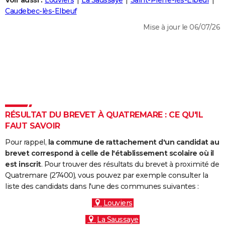
Voir aussi :
Louviers
La Saussaye
Saint-Pierre-lès-Elbeuf
City break
Voyage de noces
Climat
Destinations
Voyage nature
Forum
+
Caudebec-lès-Elbeuf
PHOTO
Mise à jour le 06/07/26
GUIDES D'ACHAT
BONS PLANS
CARTE DE VOEUX
Carte Bonne année
Carte Pâques
Carte de Noël
Carte Saint-Valentin
Carte d'anniversaire
DICTIONNAIRE
Biographies
Expressions
Dictionnaire
Citations
Proverbes
RÉSULTAT DU BREVET À QUATREMARE : CE QU'IL
PROGRAMME TV
FAUT SAVOIR
COPAINS D'AVANT
Pour rappel,
la commune de rattachement d'un candidat au
Se connecter
Collèges
Universités
Service militaire
S'inscrire
Lycées
Primaires
Entreprises
Avis de recherche
brevet correspond à celle de l'établissement scolaire où il
AVIS DE DÉCÈS
est inscrit
. Pour trouver des résultats du brevet à proximité de
Quatremare (27400), vous pouvez par exemple consulter la
FORUM
liste des candidats dans l'une des communes suivantes :
Lifestyle
Sport
Television
Cinema
Bricolage
Culture
Auto
Voyage
Louviers
La Saussaye